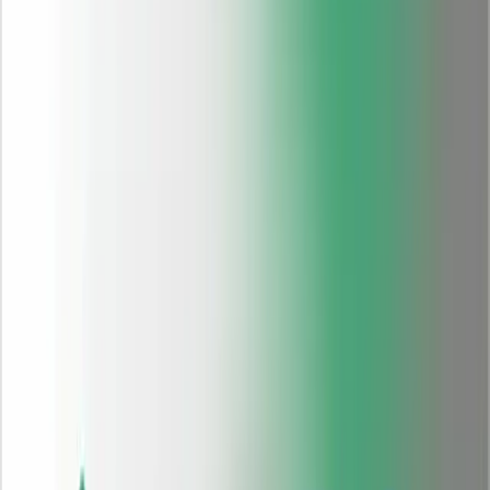
Portachupete Suavinex 2 unidades. Protege y transporta chupetes de
forma segura e higiénica. Accesorio imprescindible para bebés.
5,80 €
IVA 21% incluido
Agotado
Recibe un aviso cuando este producto vuelva a estar disponible.
Avisarme
Envío en 24-72h
Farmacia autorizada
CN:
154684
•
EAN:
8470001546845
Descripción
Valoraciones
¿Qué es?: El Portachupete 2 unidades de Suavinex es un estuche
protector diseñado específicamente para guardar y transportar
chupetes de forma segura e higiénica. Este accesorio dispone de dos
compartimientos independientes que permiten llevar dos chupetes