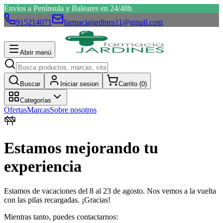
Envíos a Península y Baleares en 24/48h
915214071
farmaciajardines11@gmail.com
Abrir menú
Buscar
Iniciar sesion
Carrito (
0
)
Categorías
Ofertas
Marcas
Sobre nosotros
Estamos mejorando tu
experiencia
Estamos de vacaciones del 8 al 23 de agosto. Nos vemos a la vuelta
con las pilas recargadas. ¡Gracias!
Mientras tanto, puedes contactarnos: