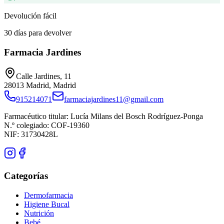
Devolución fácil
30 días para devolver
Farmacia Jardines
Calle Jardines, 11
28013
Madrid
,
Madrid
915214071
farmaciajardines11@gmail.com
Farmacéutico titular:
Lucía Milans del Bosch Rodríguez-Ponga
N.º colegiado:
COF-19360
NIF:
31730428L
Categorías
Dermofarmacia
Higiene Bucal
Nutrición
Bebé