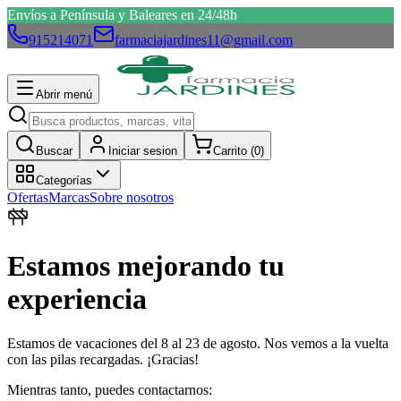
Envíos a Península y Baleares en 24/48h
915214071
farmaciajardines11@gmail.com
Abrir menú
Buscar
Iniciar sesion
Carrito (
0
)
Categorías
Ofertas
Marcas
Sobre nosotros
Estamos mejorando tu
experiencia
Estamos de vacaciones del 8 al 23 de agosto. Nos vemos a la vuelta
con las pilas recargadas. ¡Gracias!
Mientras tanto, puedes contactarnos: