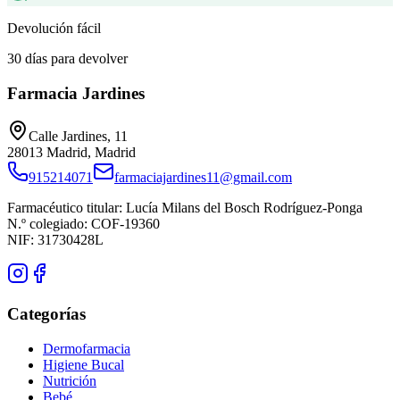
Devolución fácil
30 días para devolver
Farmacia Jardines
Calle Jardines, 11
28013
Madrid
,
Madrid
915214071
farmaciajardines11@gmail.com
Farmacéutico titular:
Lucía Milans del Bosch Rodríguez-Ponga
N.º colegiado:
COF-19360
NIF:
31730428L
Categorías
Dermofarmacia
Higiene Bucal
Nutrición
Bebé