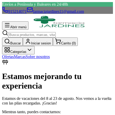
Envíos a Península y Baleares en 24/48h
915214071
farmaciajardines11@gmail.com
Abrir menú
Buscar
Iniciar sesion
Carrito (
0
)
Categorías
Ofertas
Marcas
Sobre nosotros
Estamos mejorando tu
experiencia
Estamos de vacaciones del 8 al 23 de agosto. Nos vemos a la vuelta
con las pilas recargadas. ¡Gracias!
Mientras tanto, puedes contactarnos: