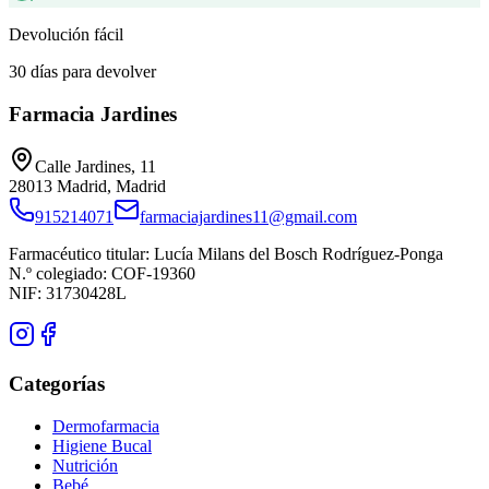
Devolución fácil
30 días para devolver
Farmacia Jardines
Calle Jardines, 11
28013
Madrid
,
Madrid
915214071
farmaciajardines11@gmail.com
Farmacéutico titular:
Lucía Milans del Bosch Rodríguez-Ponga
N.º colegiado:
COF-19360
NIF:
31730428L
Categorías
Dermofarmacia
Higiene Bucal
Nutrición
Bebé