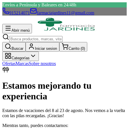
Envíos a Península y Baleares en 24/48h
915214071
farmaciajardines11@gmail.com
Abrir menú
Buscar
Iniciar sesion
Carrito (
0
)
Categorías
Ofertas
Marcas
Sobre nosotros
Estamos mejorando tu
experiencia
Estamos de vacaciones del 8 al 23 de agosto. Nos vemos a la vuelta
con las pilas recargadas. ¡Gracias!
Mientras tanto, puedes contactarnos: