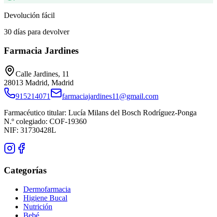
Devolución fácil
30 días para devolver
Farmacia Jardines
Calle Jardines, 11
28013
Madrid
,
Madrid
915214071
farmaciajardines11@gmail.com
Farmacéutico titular:
Lucía Milans del Bosch Rodríguez-Ponga
N.º colegiado:
COF-19360
NIF:
31730428L
Categorías
Dermofarmacia
Higiene Bucal
Nutrición
Bebé