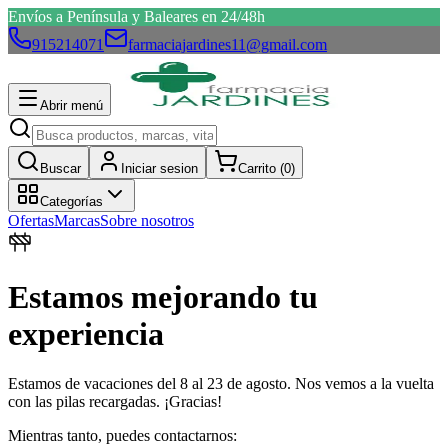
Envíos a Península y Baleares en 24/48h
915214071
farmaciajardines11@gmail.com
Abrir menú
Buscar
Iniciar sesion
Carrito (
0
)
Categorías
Ofertas
Marcas
Sobre nosotros
Estamos mejorando tu
experiencia
Estamos de vacaciones del 8 al 23 de agosto. Nos vemos a la vuelta
con las pilas recargadas. ¡Gracias!
Mientras tanto, puedes contactarnos: