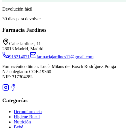
Devolución fácil
30 días para devolver
Farmacia Jardines
Calle Jardines, 11
28013
Madrid
,
Madrid
915214071
farmaciajardines11@gmail.com
Farmacéutico titular:
Lucía Milans del Bosch Rodríguez-Ponga
N.º colegiado:
COF-19360
NIF:
31730428L
Categorías
Dermofarmacia
Higiene Bucal
Nutrición
Bebé