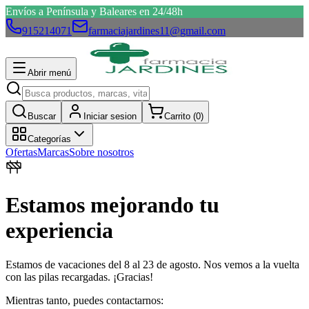
Envíos a Península y Baleares en 24/48h
915214071
farmaciajardines11@gmail.com
Abrir menú
Buscar
Iniciar sesion
Carrito (
0
)
Categorías
Ofertas
Marcas
Sobre nosotros
Estamos mejorando tu
experiencia
Estamos de vacaciones del 8 al 23 de agosto. Nos vemos a la vuelta
con las pilas recargadas. ¡Gracias!
Mientras tanto, puedes contactarnos: