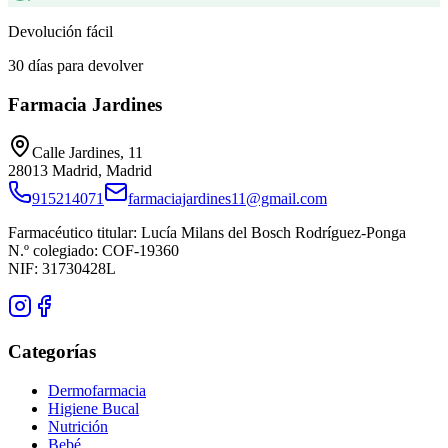
Devolución fácil
30 días para devolver
Farmacia Jardines
Calle Jardines, 11
28013
Madrid
,
Madrid
915214071
farmaciajardines11@gmail.com
Farmacéutico titular:
Lucía Milans del Bosch Rodríguez-Ponga
N.º colegiado:
COF-19360
NIF:
31730428L
Categorías
Dermofarmacia
Higiene Bucal
Nutrición
Bebé